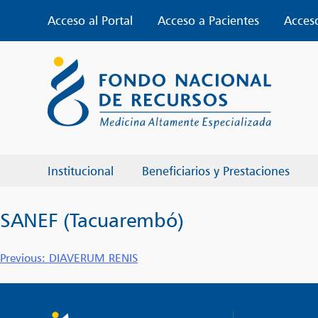
Skip
Acceso al Portal
Acceso a Pacientes
Acces
to
content
Institucional
Beneficiarios y Prestaciones
SANEF (Tacuarembó)
Navegación
Previous:
DIAVERUM RENIS
de
entradas