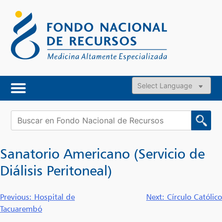
Skip
to
content
Powered by
Buscar:
Sanatorio Americano (Servicio de
Diálisis Peritoneal)
Navegación
Previous:
Hospital de
Next:
Círculo Católico
Tacuarembó
de