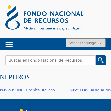
Skip
to
content
Powered by
Buscar:
NEPHROS
Navegación
Previous:
INU- Hospital Italiano
Next:
DIAVERUM RENIS
de
entradas