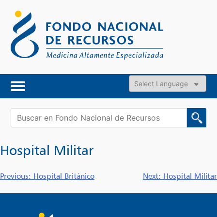
Skip
to
content
Powered by
Buscar:
Hospital Militar
Navegación
Previous:
Hospital Británico
Next:
Hospital Militar
de
entradas