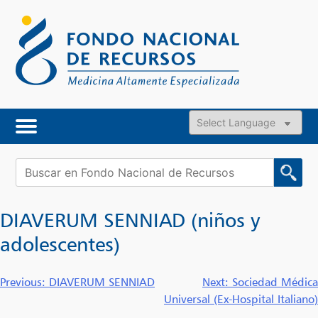
Skip
to
content
Powered by
Buscar:
DIAVERUM SENNIAD (niños y
adolescentes)
Navegación
Previous:
DIAVERUM SENNIAD
Next:
Sociedad Médica
Universal (Ex-Hospital Italiano)
de