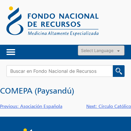
Skip
to
content
Powered by
Buscar:
COMEPA (Paysandú)
Navegación
Previous:
Asociación Española
Next:
Círculo Católico
de
entradas