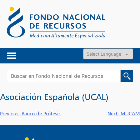
Skip
to
content
Powered by
Buscar:
Asociación Española (UCAL)
Navegación
Previous:
Banco de Prótesis
Next:
MUCAM
de
entradas