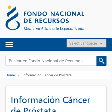
Skip
to
content
Powered by
Buscar:
Home
»
Información Cáncer de Próstata
Información Cáncer
de Próstata